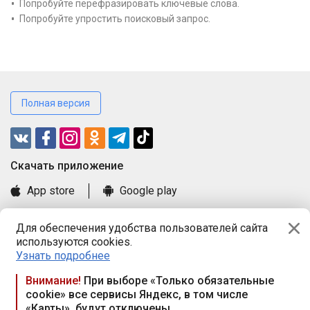
Попробуйте перефразировать ключевые слова.
Попробуйте упростить поисковый запрос.
Полная версия
Cкачать приложение
App store
Google play
Часто задаваемые вопросы
Для обеспечения удобства пользователей сайта
Книга замечаний и предложений
используются cookies.
Правила и документы
Узнать подробнее
Praca.by © 2000—2026, ООО «ПРАЦА БАЙ»
Внимание!
При выборе «Только обязательные
cookie» все сервисы Яндекс, в том числе
Республика Беларусь, 220114, г. Минск, пр-т Независимости
«Карты», будут отключены
117а, пом. № 9.