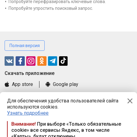
Попробуйте перефразировать ключевые слова.
Попробуйте упростить поисковый запрос.
Полная версия
Cкачать приложение
App store
Google play
Часто задаваемые вопросы
Для обеспечения удобства пользователей сайта
Книга замечаний и предложений
используются cookies.
Правила и документы
Узнать подробнее
Praca.by © 2000—2026, ООО «ПРАЦА БАЙ»
Внимание!
При выборе «Только обязательные
cookie» все сервисы Яндекс, в том числе
Республика Беларусь, 220114, г. Минск, пр-т Независимости
«Карты», будут отключены
117а, пом. № 9.