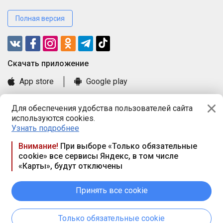
Полная версия
Cкачать приложение
App store
Google play
Часто задаваемые вопросы
Для обеспечения удобства пользователей сайта
Книга замечаний и предложений
используются cookies.
Правила и документы
Узнать подробнее
Praca.by © 2000—2026, ООО «ПРАЦА БАЙ»
Внимание!
При выборе «Только обязательные
cookie» все сервисы Яндекс, в том числе
Республика Беларусь, 220114, г. Минск, пр-т Независимости
«Карты», будут отключены
117а, пом. № 9.
Режим работы предприятия: пн.-чт. 09.00-18.00, пт. 9:00-16:45,
вых. дн. — сб., вс.
Принять все cookie
Режим работы сайта — круглосуточно. E-mail ООО «ПРАЦА
БАЙ» editor@praca.by
Только обязательные cookie