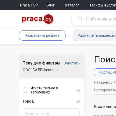
Praca.TOP
Блог
Каталог
Тарифы и услуг
Разместить резюме
Разместить вакансию
Поис
Текущие фильтры
Очистить
ООО "БАЛВИджет"
Подпишите
Найдено:
0
Искать только в
Сортироват
заголовках
Город
К сожалени