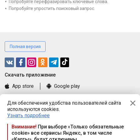
Попробуйте перефразировать ключевые слова.
Попробуйте упростить поисковый запрос.
Полная версия
Cкачать приложение
App store
Google play
Часто задаваемые вопросы
Для обеспечения удобства пользователей сайта
Книга замечаний и предложений
используются cookies.
Правила и документы
Узнать подробнее
Praca.by © 2000—2026, ООО «ПРАЦА БАЙ»
Внимание!
При выборе «Только обязательные
cookie» все сервисы Яндекс, в том числе
Республика Беларусь, 220114, г. Минск, пр-т Независимости
«Карты», будут отключены
117а, пом. № 9.