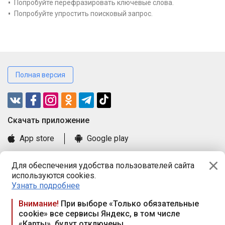
Попробуйте перефразировать ключевые слова.
Попробуйте упростить поисковый запрос.
Полная версия
Cкачать приложение
App store
Google play
Часто задаваемые вопросы
Для обеспечения удобства пользователей сайта
Книга замечаний и предложений
используются cookies.
Правила и документы
Узнать подробнее
Praca.by © 2000—2026, ООО «ПРАЦА БАЙ»
Внимание!
При выборе «Только обязательные
cookie» все сервисы Яндекс, в том числе
Республика Беларусь, 220114, г. Минск, пр-т Независимости
«Карты», будут отключены
117а, пом. № 9.