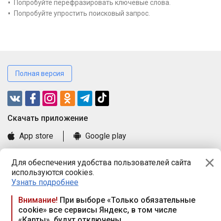
Попробуйте перефразировать ключевые слова.
Попробуйте упростить поисковый запрос.
Полная версия
Cкачать приложение
App store
Google play
Часто задаваемые вопросы
Для обеспечения удобства пользователей сайта
Книга замечаний и предложений
используются cookies.
Правила и документы
Узнать подробнее
Praca.by © 2000—2026, ООО «ПРАЦА БАЙ»
Внимание!
При выборе «Только обязательные
cookie» все сервисы Яндекс, в том числе
Республика Беларусь, 220114, г. Минск, пр-т Независимости
«Карты», будут отключены
117а, пом. № 9.