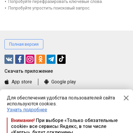
Попробуйте перефразировать ключевые слова.
Попробуйте упростить поисковый запрос.
Полная версия
Cкачать приложение
App store
Google play
Часто задаваемые вопросы
Для обеспечения удобства пользователей сайта
Книга замечаний и предложений
используются cookies.
Правила и документы
Узнать подробнее
Praca.by © 2000—2026, ООО «ПРАЦА БАЙ»
Внимание!
При выборе «Только обязательные
cookie» все сервисы Яндекс, в том числе
Республика Беларусь, 220114, г. Минск, пр-т Независимости
«Карты», будут отключены
117а, пом. № 9.