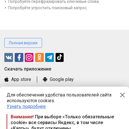
Попробуйте перефразировать ключевые слова.
Попробуйте упростить поисковый запрос.
Полная версия
Cкачать приложение
App store
Google play
Часто задаваемые вопросы
Для обеспечения удобства пользователей сайта
Книга замечаний и предложений
используются cookies.
Правила и документы
Узнать подробнее
Praca.by © 2000—2026, ООО «ПРАЦА БАЙ»
Внимание!
При выборе «Только обязательные
cookie» все сервисы Яндекс, в том числе
Республика Беларусь, 220114, г. Минск, пр-т Независимости
«Карты», будут отключены
117а, пом. № 9.