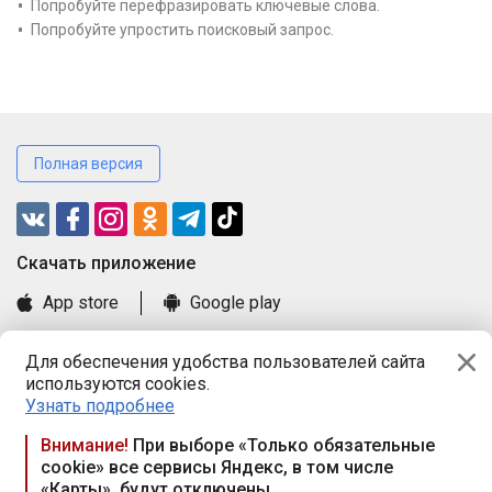
Попробуйте перефразировать ключевые слова.
Попробуйте упростить поисковый запрос.
Полная версия
Cкачать приложение
App store
Google play
Часто задаваемые вопросы
Для обеспечения удобства пользователей сайта
Книга замечаний и предложений
используются cookies.
Правила и документы
Узнать подробнее
Praca.by © 2000—2026, ООО «ПРАЦА БАЙ»
Внимание!
При выборе «Только обязательные
cookie» все сервисы Яндекс, в том числе
Республика Беларусь, 220114, г. Минск, пр-т Независимости
«Карты», будут отключены
117а, пом. № 9.