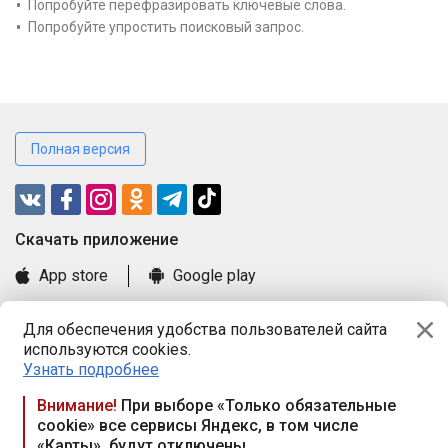
Попробуйте перефразировать ключевые слова.
Попробуйте упростить поисковый запрос.
Полная версия
Cкачать приложение
App store
Google play
Часто задаваемые вопросы
Для обеспечения удобства пользователей сайта
Книга замечаний и предложений
используются cookies.
Правила и документы
Узнать подробнее
Praca.by © 2000—2026, ООО «ПРАЦА БАЙ»
Внимание!
При выборе «Только обязательные
cookie» все сервисы Яндекс, в том числе
Республика Беларусь, 220114, г. Минск, пр-т Независимости
«Карты», будут отключены
117а, пом. № 9.