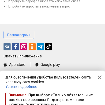
Попробуйте перефразировать ключевые слова.
Попробуйте упростить поисковый запрос.
Полная версия
Cкачать приложение
App store
Google play
Часто задаваемые вопросы
Для обеспечения удобства пользователей сайта
Книга замечаний и предложений
используются cookies.
Правила и документы
Узнать подробнее
Praca.by © 2000—2026, ООО «ПРАЦА БАЙ»
Внимание!
При выборе «Только обязательные
cookie» все сервисы Яндекс, в том числе
Республика Беларусь, 220114, г. Минск, пр-т Независимости
«Карты», будут отключены
117а, пом. № 9.