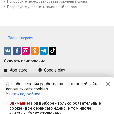
Попробуйте перефразировать ключевые слова.
Попробуйте упростить поисковый запрос.
Полная версия
Cкачать приложение
App store
Google play
Часто задаваемые вопросы
Для обеспечения удобства пользователей сайта
Книга замечаний и предложений
используются cookies.
Правила и документы
Узнать подробнее
Praca.by © 2000—2026, ООО «ПРАЦА БАЙ»
Внимание!
При выборе «Только обязательные
cookie» все сервисы Яндекс, в том числе
Республика Беларусь, 220114, г. Минск, пр-т Независимости
«Карты», будут отключены
117а, пом. № 9.