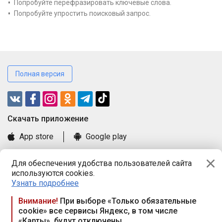
Попробуйте перефразировать ключевые слова.
Попробуйте упростить поисковый запрос.
Полная версия
Cкачать приложение
App store
Google play
Часто задаваемые вопросы
Для обеспечения удобства пользователей сайта
Книга замечаний и предложений
используются cookies.
Правила и документы
Узнать подробнее
Praca.by © 2000—2026, ООО «ПРАЦА БАЙ»
Внимание!
При выборе «Только обязательные
cookie» все сервисы Яндекс, в том числе
Республика Беларусь, 220114, г. Минск, пр-т Независимости
«Карты», будут отключены
117а, пом. № 9.