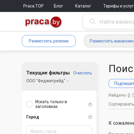
Praca.TOP
Блог
Каталог
Тарифы и услуг
Разместить резюме
Разместить вакансию
Поис
Текущие фильтры
Очистить
ООО "Феджитрейд"
Подпишите
Найдено:
0
Искать только в
Сортироват
заголовках
Город
К сожалени