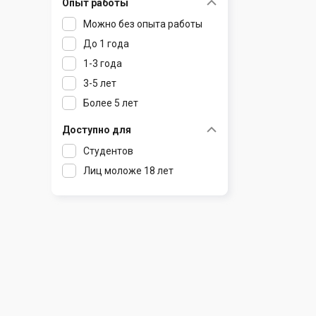
Опыт работы
Раков
Шклов
Можно без опыта работы
Ратомка
До 1 года
Самохваловичи
1-3 года
Сеница
3-5 лет
Слуцк
Более 5 лет
Смиловичи
Смолевичи
Доступно для
Солигорск
Студентов
Старые Дороги
Лиц моложе 18 лет
Столбцы
Тарасово
Узда
Фаниполь
Червень
Щомыслица