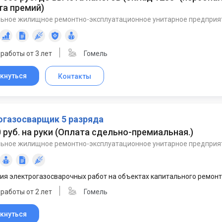
та премий
)
ьное жилищное ремонтно-эксплуатационное унитарное предприя
работы от 3 лет
Гомель
кнуться
Контакты
огазосварщик 5 разряда
0 руб. на руки
(
Оплата сдельно-премиальная.
)
ьное жилищное ремонтно-эксплуатационное унитарное предприя
ия электрогазосварочных работ на объектах капитального ремон
работы от 2 лет
Гомель
кнуться