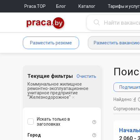
Praca.TOP
Блог
Каталог
Тарифы и услуг
Разместить резюме
Разместить вакансию
Поис
Текущие фильтры
Очистить
Коммунальное жилищное
Подпишите
ремонтно-эксплуатационное
унитарное предприятие
"Железнодорожное"
Найдено:
4
Сортироват
Искать только в
заголовках
Началь
Город
2 060 -