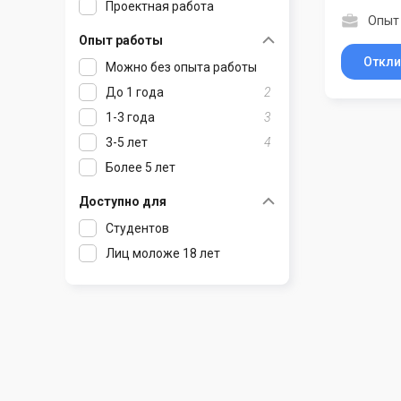
Проектная работа
Опыт 
Радошковичи
Чечерск
Чериков
Опыт работы
Раков
Шклов
Откли
Можно без опыта работы
Ратомка
До 1 года
2
Самохваловичи
1-3 года
3
Сеница
3-5 лет
4
Слуцк
Более 5 лет
Смиловичи
Смолевичи
Доступно для
Солигорск
Студентов
Старые Дороги
Лиц моложе 18 лет
Столбцы
Тарасово
Узда
Фаниполь
Червень
Щомыслица