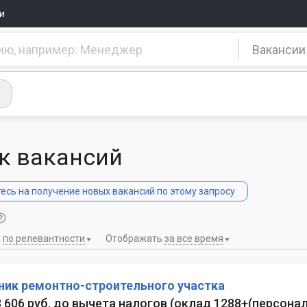
и
Вакансии
к вакансий
сь на получение новых вакансий по этому запросу
ь
по релевантности
Отображать
за все время
ник ремонтно-строительного участка
 3 606 руб. до вычета налогов
(
оклад 1288+(персонал