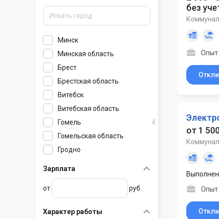
без уче
Коммунал
Минск
Опыт 
Минская область
Брест
Березино
Откли
Брестская область
Борисов
Витебск
Боровляны
Барановичи
Витебская область
Вилейка
Белоозерск
Электр
Гомель
Воложин
Береза
Барань
4
от 1 50
Гомельская область
Гатово
Высокое
Бешенковичи
Коммунал
Гродно
Дзержинск
Ганцевичи
Браслав
Брагин
Гродненская область
Ждановичи
Давид-Городок
Верхнедвинск
Буда-Кошелево
Зарплата
Выполнен
Могилёв
Жодино
Дрогичин
Глубокое
Василевичи
Березовка
от
руб.
Опыт 
Могилёвская область
Заславль
Жабинка
Городок
Ветка
Большая Берестовица
Клецк
Иваново
Дисна
Добруш
Волковыск
Белыничи
Откли
Характер работы
Колодищи
Ивацевичи
Докшицы
Ельск
Вороново
Бобруйск