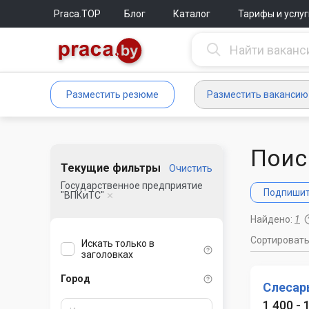
Praca.TOP
Блог
Каталог
Тарифы и услуг
Разместить резюме
Разместить вакансию
Поис
Текущие фильтры
Очистить
Государственное предприятие
Подпишите
"ВПКиТС"
Найдено:
1
Сортироват
Искать только в
заголовках
Город
Слесар
1 400 -