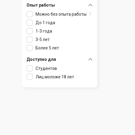
Опыт работы
Раков
Шклов
Можно без опыта работы
1
Ратомка
До 1 года
Самохваловичи
1-3 года
Сеница
3-5 лет
Слуцк
Более 5 лет
Смиловичи
Смолевичи
Доступно для
Солигорск
Студентов
Старые Дороги
Лиц моложе 18 лет
Столбцы
Тарасово
Узда
Фаниполь
Червень
Щомыслица