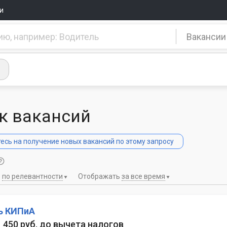
и
Вакансии
к вакансий
сь на получение новых вакансий по этому запросу
ь
по релевантности
Отображать
за все время
ь КИПиА
 1 450 руб. до вычета налогов