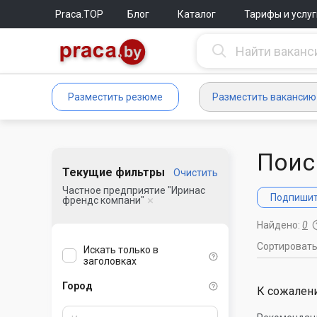
Praca.TOP
Блог
Каталог
Тарифы и услуг
Разместить резюме
Разместить вакансию
Поис
Текущие фильтры
Очистить
Частное предприятие "Иринас
Подпишите
френдс компани"
Найдено:
0
Сортироват
Искать только в
заголовках
Город
К сожалени