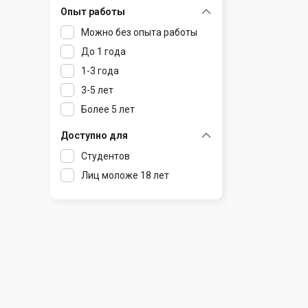
Опыт работы
Раков
Шклов
Можно без опыта работы
Ратомка
До 1 года
Самохваловичи
1-3 года
Сеница
3-5 лет
Слуцк
Более 5 лет
Смиловичи
Смолевичи
Доступно для
Солигорск
Студентов
Старые Дороги
Лиц моложе 18 лет
Столбцы
Тарасово
Узда
Фаниполь
Червень
Щомыслица