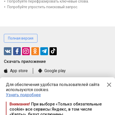
Попробуйте перефразировать ключевые слова.
Попробуйте упростить поисковый запрос.
Полная версия
Cкачать приложение
App store
Google play
Часто задаваемые вопросы
Для обеспечения удобства пользователей сайта
Книга замечаний и предложений
используются cookies.
Правила и документы
Узнать подробнее
Praca.by © 2000—2026, ООО «ПРАЦА БАЙ»
Внимание!
При выборе «Только обязательные
cookie» все сервисы Яндекс, в том числе
Республика Беларусь, 220114, г. Минск, пр-т Независимости
«Карты», будут отключены
117а, пом. № 9.