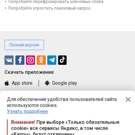
Попробуйте перефразировать ключевые слова.
Попробуйте упростить поисковый запрос.
Полная версия
Cкачать приложение
App store
Google play
Часто задаваемые вопросы
Для обеспечения удобства пользователей сайта
Книга замечаний и предложений
используются cookies.
Правила и документы
Узнать подробнее
Praca.by © 2000—2026, ООО «ПРАЦА БАЙ»
Внимание!
При выборе «Только обязательные
cookie» все сервисы Яндекс, в том числе
Республика Беларусь, 220114, г. Минск, пр-т Независимости
«Карты», будут отключены
117а, пом. № 9.