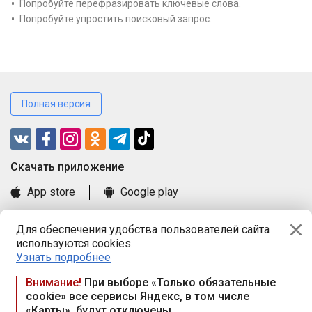
Попробуйте перефразировать ключевые слова.
Попробуйте упростить поисковый запрос.
Полная версия
Cкачать приложение
App store
Google play
Часто задаваемые вопросы
Для обеспечения удобства пользователей сайта
Книга замечаний и предложений
используются cookies.
Правила и документы
Узнать подробнее
Praca.by © 2000—2026, ООО «ПРАЦА БАЙ»
Внимание!
При выборе «Только обязательные
cookie» все сервисы Яндекс, в том числе
Республика Беларусь, 220114, г. Минск, пр-т Независимости
«Карты», будут отключены
117а, пом. № 9.