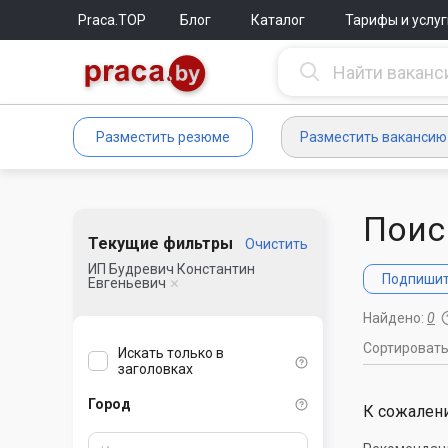
Praca.TOP
Блог
Каталог
Тарифы и услуг
Разместить резюме
Разместить вакансию
Поис
Текущие фильтры
Очистить
ИП Будревич Константин
Подпишите
Евгеньевич
Найдено:
0
Сортироват
Искать только в
заголовках
Город
К сожалени