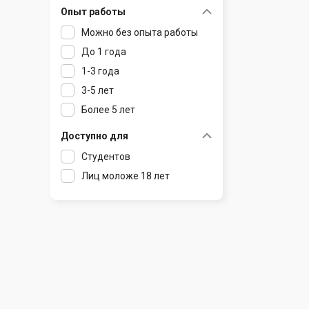
Опыт работы
Раков
Шклов
Можно без опыта работы
Ратомка
До 1 года
Самохваловичи
1-3 года
Сеница
3-5 лет
Слуцк
Более 5 лет
Смиловичи
Смолевичи
Доступно для
Солигорск
Студентов
Старые Дороги
Лиц моложе 18 лет
Столбцы
Тарасово
Узда
Фаниполь
Червень
Щомыслица