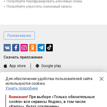
Попробуйте перефразировать ключевые слова.
Попробуйте упростить поисковый запрос.
Полная версия
Cкачать приложение
App store
Google play
Часто задаваемые вопросы
Для обеспечения удобства пользователей сайта
Книга замечаний и предложений
используются cookies.
Правила и документы
Узнать подробнее
Praca.by © 2000—2026, ООО «ПРАЦА БАЙ»
Внимание!
При выборе «Только обязательные
cookie» все сервисы Яндекс, в том числе
Республика Беларусь, 220114, г. Минск, пр-т Независимости
«Карты», будут отключены
117а, пом. № 9.