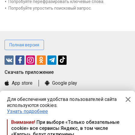
Попробуйте перефразировать ключевые слова.
Попробуйте упростить поисковый запрос.
Полная версия
Cкачать приложение
App store
Google play
Часто задаваемые вопросы
Для обеспечения удобства пользователей сайта
Книга замечаний и предложений
используются cookies.
Правила и документы
Узнать подробнее
Praca.by © 2000—2026, ООО «ПРАЦА БАЙ»
Внимание!
При выборе «Только обязательные
cookie» все сервисы Яндекс, в том числе
Республика Беларусь, 220114, г. Минск, пр-т Независимости
«Карты», будут отключены
117а, пом. № 9.