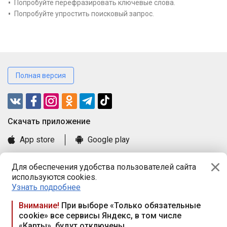
Попробуйте перефразировать ключевые слова.
Попробуйте упростить поисковый запрос.
Полная версия
Cкачать приложение
App store
Google play
Часто задаваемые вопросы
Для обеспечения удобства пользователей сайта
Книга замечаний и предложений
используются cookies.
Правила и документы
Узнать подробнее
Praca.by © 2000—2026, ООО «ПРАЦА БАЙ»
Внимание!
При выборе «Только обязательные
cookie» все сервисы Яндекс, в том числе
Республика Беларусь, 220114, г. Минск, пр-т Независимости
«Карты», будут отключены
117а, пом. № 9.