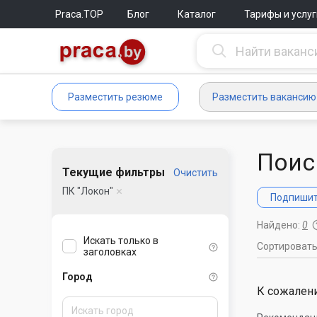
Praca.TOP
Блог
Каталог
Тарифы и услуг
Разместить резюме
Разместить вакансию
Поис
Текущие фильтры
Очистить
ПК "Локон"
Подпишите
Найдено:
0
Искать только в
Сортироват
заголовках
Город
К сожалени