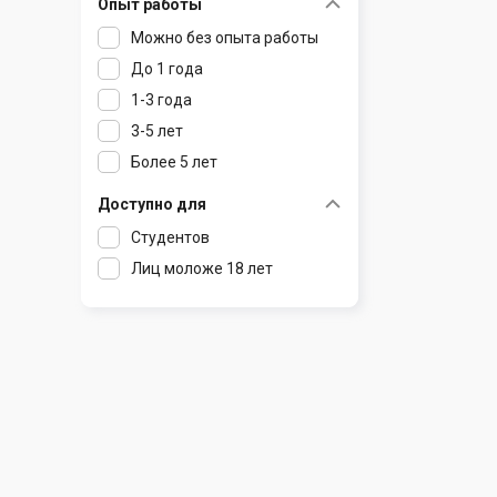
Опыт работы
Раков
Шклов
Можно без опыта работы
Ратомка
До 1 года
Самохваловичи
1-3 года
Сеница
3-5 лет
Слуцк
Более 5 лет
Смиловичи
Смолевичи
Доступно для
Солигорск
Студентов
Старые Дороги
Лиц моложе 18 лет
Столбцы
Тарасово
Узда
Фаниполь
Червень
Щомыслица