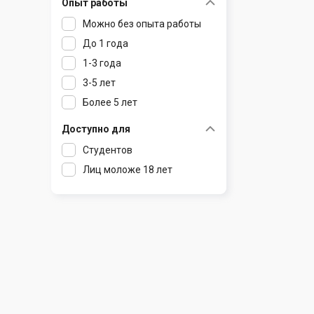
Опыт работы
Раков
Шклов
Можно без опыта работы
Ратомка
До 1 года
Самохваловичи
1-3 года
Сеница
3-5 лет
Слуцк
Более 5 лет
Смиловичи
Смолевичи
Доступно для
Солигорск
Студентов
Старые Дороги
Лиц моложе 18 лет
Столбцы
Тарасово
Узда
Фаниполь
Червень
Щомыслица