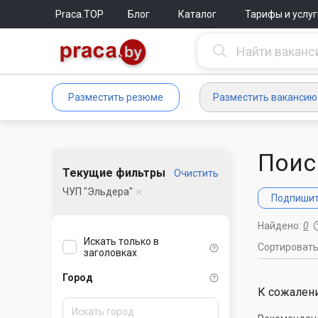
Praca.TOP
Блог
Каталог
Тарифы и услуг
Разместить резюме
Разместить вакансию
Поис
Текущие фильтры
Очистить
ЧУП "Эльдера"
Подпишите
Найдено:
0
Искать только в
Сортироват
заголовках
Город
К сожалени