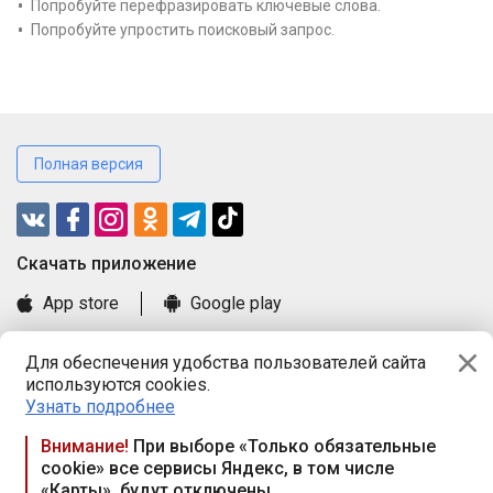
Попробуйте перефразировать ключевые слова.
Попробуйте упростить поисковый запрос.
Полная версия
Cкачать приложение
App store
Google play
Часто задаваемые вопросы
Для обеспечения удобства пользователей сайта
Книга замечаний и предложений
используются cookies.
Правила и документы
Узнать подробнее
Praca.by © 2000—2026, ООО «ПРАЦА БАЙ»
Внимание!
При выборе «Только обязательные
cookie» все сервисы Яндекс, в том числе
Республика Беларусь, 220114, г. Минск, пр-т Независимости
«Карты», будут отключены
117а, пом. № 9.