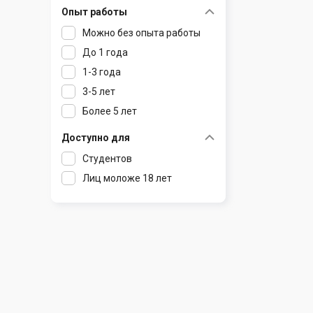
Опыт работы
Раков
Шклов
Можно без опыта работы
Ратомка
До 1 года
Самохваловичи
1-3 года
Сеница
3-5 лет
Слуцк
Более 5 лет
Смиловичи
Смолевичи
Доступно для
Солигорск
Студентов
Старые Дороги
Лиц моложе 18 лет
Столбцы
Тарасово
Узда
Фаниполь
Червень
Щомыслица