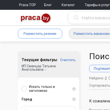
Praca.TOP
Блог
Каталог
Тарифы и услуг
Разместить резюме
Разместить вакансию
Поис
Текущие фильтры
Очистить
ИП Сманцер Татьяна
Подпишите
Анатольевна
Найдено:
0
Сортироват
Искать только в
заголовках
Город
К сожалени