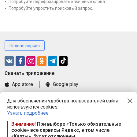
Попробуйте перефразировать ключевые слова.
Попробуйте упростить поисковый запрос.
Полная версия
Cкачать приложение
App store
Google play
Часто задаваемые вопросы
Для обеспечения удобства пользователей сайта
Книга замечаний и предложений
используются cookies.
Правила и документы
Узнать подробнее
Praca.by © 2000—2026, ООО «ПРАЦА БАЙ»
Внимание!
При выборе «Только обязательные
cookie» все сервисы Яндекс, в том числе
Республика Беларусь, 220114, г. Минск, пр-т Независимости
«Карты», будут отключены
117а, пом. № 9.