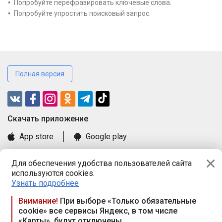
Попробуйте перефразировать ключевые слова.
Попробуйте упростить поисковый запрос.
Полная версия
Cкачать приложение
App store
Google play
Часто задаваемые вопросы
Для обеспечения удобства пользователей сайта
Книга замечаний и предложений
используются cookies.
Правила и документы
Узнать подробнее
Praca.by © 2000—2026, ООО «ПРАЦА БАЙ»
Внимание!
При выборе «Только обязательные
cookie» все сервисы Яндекс, в том числе
Республика Беларусь, 220114, г. Минск, пр-т Независимости
«Карты», будут отключены
117а, пом. № 9.