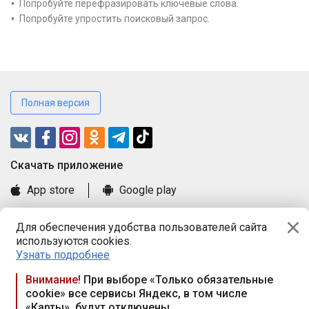
Попробуйте перефразировать ключевые слова.
Попробуйте упростить поисковый запрос.
Полная версия
Cкачать приложение
App store
Google play
Часто задаваемые вопросы
Для обеспечения удобства пользователей сайта
Книга замечаний и предложений
используются cookies.
Правила и документы
Узнать подробнее
Praca.by © 2000—2026, ООО «ПРАЦА БАЙ»
Внимание!
При выборе «Только обязательные
cookie» все сервисы Яндекс, в том числе
Республика Беларусь, 220114, г. Минск, пр-т Независимости
«Карты», будут отключены
117а, пом. № 9.