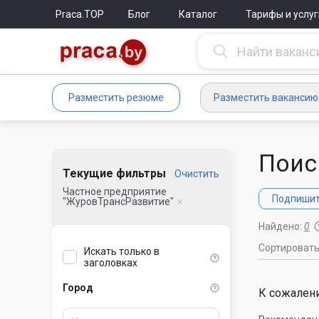
Praca.TOP
Блог
Каталог
Тарифы и услуг
Разместить резюме
Разместить вакансию
Поис
Текущие фильтры
Очистить
Частное предприятие
Подпишите
"ЖуровТрансРазвитие"
Найдено:
0
Сортироват
Искать только в
заголовках
Город
К сожалени