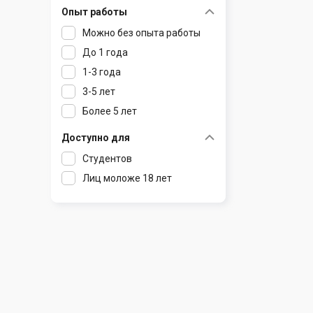
Опыт работы
Раков
Шклов
Можно без опыта работы
Ратомка
До 1 года
Самохваловичи
1-3 года
Сеница
3-5 лет
Слуцк
Более 5 лет
Смиловичи
Смолевичи
Доступно для
Солигорск
Студентов
Старые Дороги
Лиц моложе 18 лет
Столбцы
Тарасово
Узда
Фаниполь
Червень
Щомыслица