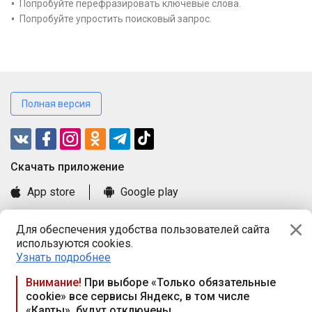
Попробуйте перефразировать ключевые слова.
Попробуйте упростить поисковый запрос.
Полная версия
Cкачать приложение
App store
Google play
Часто задаваемые вопросы
Для обеспечения удобства пользователей сайта
Книга замечаний и предложений
используются cookies.
Правила и документы
Узнать подробнее
Praca.by © 2000—2026, ООО «ПРАЦА БАЙ»
Внимание!
При выборе «Только обязательные
cookie» все сервисы Яндекс, в том числе
Республика Беларусь, 220114, г. Минск, пр-т Независимости
«Карты», будут отключены
117а, пом. № 9.