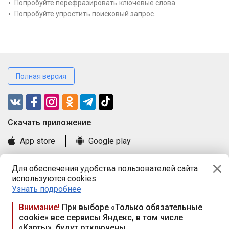
Попробуйте перефразировать ключевые слова.
Попробуйте упростить поисковый запрос.
Полная версия
Cкачать приложение
App store
Google play
Часто задаваемые вопросы
Для обеспечения удобства пользователей сайта
Книга замечаний и предложений
используются cookies.
Правила и документы
Узнать подробнее
Praca.by © 2000—2026, ООО «ПРАЦА БАЙ»
Внимание!
При выборе «Только обязательные
cookie» все сервисы Яндекс, в том числе
Республика Беларусь, 220114, г. Минск, пр-т Независимости
«Карты», будут отключены
117а, пом. № 9.