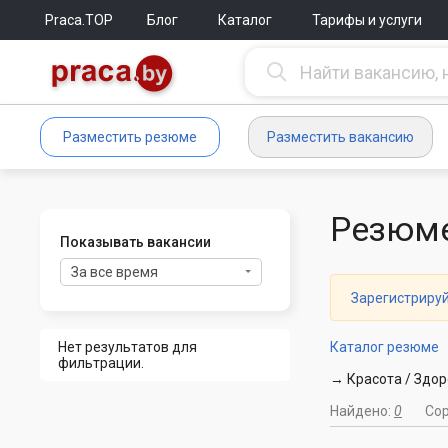
Praca.TOP
Блог
Каталог
Тарифы и услуги
Разместить резюме
Разместить вакансию
Резюме
Показывать вакансии
За все время
Зарегистриру
Нет результатов для
Каталог резюме
фильтрации.
→ Красота / Здо
Найдено:
0
Со