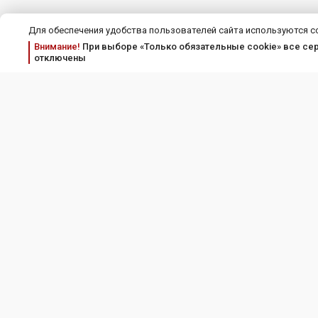
Для обеспечения удобства пользователей сайта используются c
Внимание!
При выборе «Только обязательные cookie» все серв
отключены
Соискателям
Пра
Работодателям
Соглашение об
Полит
Тарифы и услуги