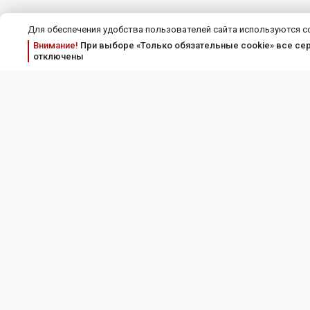
Для обеспечения удобства пользователей сайта используются c
Внимание!
При выборе «Только обязательные cookie» все серв
отключены
Соискателям
Пра
Работодателям
Соглашение об
Полит
Тарифы и услуги