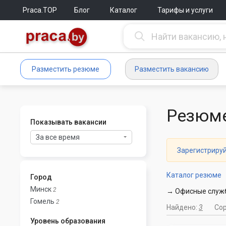
Praca.TOP
Блог
Каталог
Тарифы и услуги
Разместить резюме
Разместить вакансию
Резюме
Показывать вакансии
За все время
Зарегистриру
Каталог резюме
Город
Минск
2
→ Офисные служб
Гомель
2
Найдено:
3
Со
Уровень образования