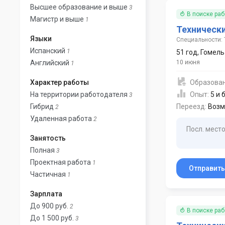
Высшее образование и выше
3
В поиске ра
Магистр и выше
1
Техническ
Языки
Специальности: 
Испанский
1
51 год
,
Гомель
Английский
10 июня
1
Характер работы
Образова
На территории работодателя
Опыт:
5 и 
3
Гибрид
Переезд:
Возм
2
Удаленная работа
2
Посл. место
Занятость
Полная
3
Проектная работа
1
Отправит
Частичная
1
Зарплата
До 900 руб.
2
В поиске ра
До 1 500 руб.
3