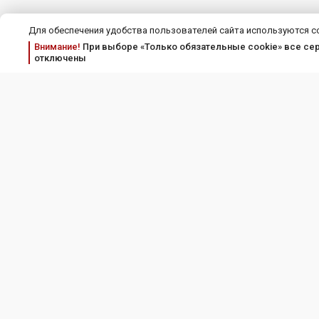
Для обеспечения удобства пользователей сайта используются c
Внимание!
При выборе «Только обязательные cookie» все серв
отключены
Соискателям
Пра
Работодателям
Соглашение об
Полит
Тарифы и услуги