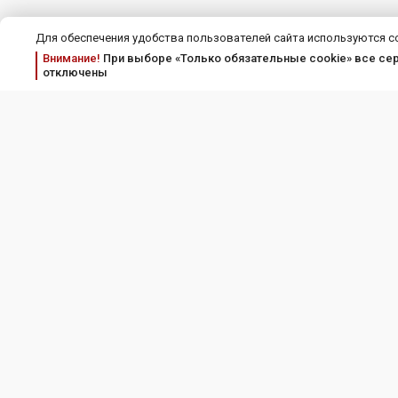
Для обеспечения удобства пользователей сайта используются c
Внимание!
При выборе «Только обязательные cookie» все серв
отключены
Соискателям
Пра
Работодателям
Соглашение об
Полит
Тарифы и услуги