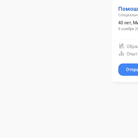
Помош
Специально
40 лет
,
М
9 ноября 2
Обра
Опыт
Отпр