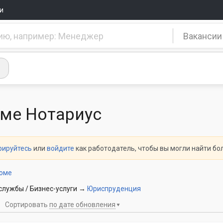
и
Вакансии
ме Нотариус
рируйтесь
или
войдите
как работодатель, чтобы вы могли найти б
зюме
лужбы / Бизнес-услуги
→
Юриспруденция
Сортировать
по дате обновления