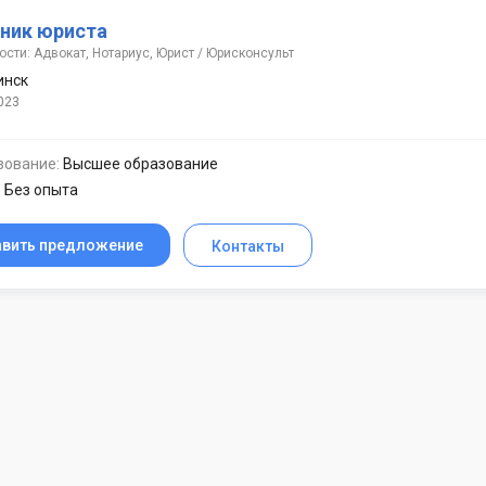
ник юриста
сти: Адвокат, Нотариус, Юрист / Юрисконсульт
инск
023
зование:
Высшее образование
:
Без опыта
авить предложение
Контакты