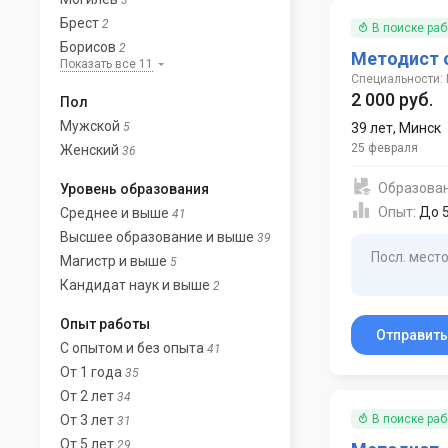
3
Брест
2
В поиске ра
Борисов
2
Методист 
Показать все 11
Специальности:
2 000 руб.
Пол
Мужской
5
39 лет
,
Минск
25 февраля
Женский
36
Образова
Уровень образования
Опыт:
До 5
Среднее и выше
41
Высшее образование и выше
39
Посл. место
Магистр и выше
5
Кандидат наук и выше
2
Опыт работы
Отправит
С опытом и без опыта
41
От 1 года
35
От 2 лет
34
От 3 лет
В поиске ра
31
От 5 лет
29