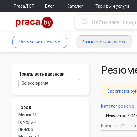
Praca.TOP
Блог
Каталог
Тарифы и услуги
Разместить резюме
Разместить вакансию
Резюме
Показывать вакансии
За все время
Зарегистриру
Каталог резюме
Город
Минск
23
→ Искусство / Об
Гомель
4
Найдено:
41
С
Пинск
3
Могилёв