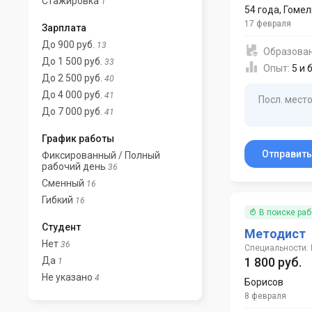
Стажировка
1
54 года
,
Гомел
17 февраля
Зарплата
До 900 руб.
13
Образова
До 1 500 руб.
33
Опыт:
5 и 
До 2 500 руб.
40
До 4 000 руб.
41
Посл. место
До 7 000 руб.
41
График работы
Отправит
Фиксированный / Полный
рабочий день
36
Сменный
16
Гибкий
16
В поиске ра
Студент
Методист
Нет
36
Специальности:
Да
1 800 руб.
1
Не указано
4
Борисов
8 февраля