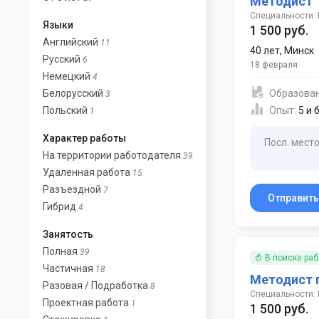
Методист
Специальности:
Языки
1 500 руб.
Английский
11
40 лет
,
Минск
Русский
6
18 февраля
Немецкий
4
Белорусский
Образова
3
Польский
Опыт:
5 и 
1
Характер работы
Посл. место
На территории работодателя
39
Удаленная работа
15
Разъездной
7
Отправит
Гибрид
4
Занятость
Полная
39
В поиске ра
Частичная
18
Методист 
Разовая / Подработка
8
Специальности:
Проектная работа
1
1 500 руб.