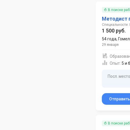
В поиске ра
Методист 
Специальности:
1 500 руб.
54 года
,
Гомел
29 января
Образова
Опыт:
5 и 
Посл. место
Отправит
В поиске ра