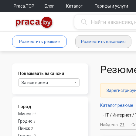
Praca.TOP
Блог
Каталог
Тарифы и услуги
Разместить резюме
Разместить вакансию
Резюме
Показывать вакансии
За все время
Зарегистриру
Каталог резюме
Город
Минск
11
→ IT / Интернет /
Гродно
3
Найдено:
21
С
Пинск
2
Гомель