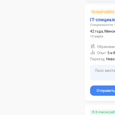
Не ищет работу
IT-специал
Специальности: 
42 года
,
Минс
10 марта
Образова
Опыт:
5 и 
Переезд:
Нево
Посл. место
Отправит
В поиске ра