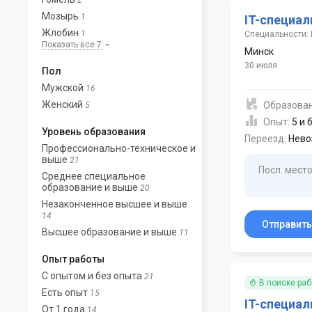
2
Мозырь
1
IT-специал
Жлобин
1
Специальности: 
Показать все 7
Минск
30 июля
Пол
Мужской
16
Женский
Образова
5
Опыт:
5 и 
Уровень образования
Переезд:
Нево
Профессионально-техническое и
выше
21
Посл. место
Среднее специальное
образование и выше
20
Незаконченное высшее и выше
14
Отправит
Высшее образование и выше
11
Опыт работы
С опытом и без опыта
21
В поиске ра
Есть опыт
15
IT-специал
От 1 года
14