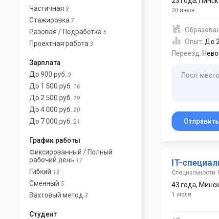
23 года
,
Пинск
Частичная
9
20 июля
Стажировка
7
Образова
Разовая / Подработка
5
Опыт:
До 2
Проектная работа
3
Переезд:
Нево
Зарплата
До 900 руб.
9
Посл. место
До 1 500 руб.
16
До 2 500 руб.
19
До 4 000 руб.
20
До 7 000 руб.
Отправит
21
График работы
Фиксированный / Полный
рабочий день
17
IT-специал
Гибкий
13
Специальности: 
Сменный
5
43 года
,
Минс
Вахтовый метод
1 июля
3
Студент