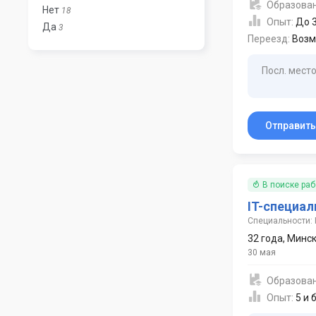
Образова
Нет
18
Опыт:
До 3
Да
3
Переезд:
Возм
Посл. место
Отправит
В поиске ра
IT-специал
Специальности: 
32 года
,
Минс
30 мая
Образова
Опыт:
5 и 