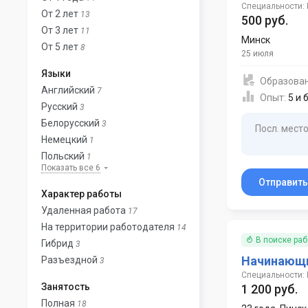
Специальности: 
От 2 лет
13
500 руб.
От 3 лет
11
Минск
От 5 лет
8
25 июля
Языки
Образова
Английский
7
Опыт:
5 и 
Русский
3
Белорусский
3
Посл. место
Немецкий
1
Польский
1
Показать все 6
Отправит
Характер работы
Удаленная работа
17
На территории работодателя
14
В поиске ра
Гибрид
3
Начинающи
Разъездной
3
Специальности: 
Занятость
1 200 руб.
Полная
18