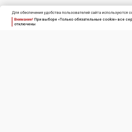
Для обеспечения удобства пользователей сайта используются c
Внимание!
При выборе «Только обязательные cookie» все серв
отключены
Соискателям
Пра
Работодателям
Соглашение об
Полит
Тарифы и услуги